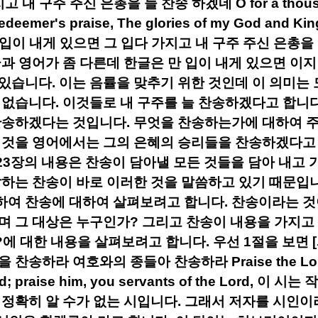
지고 내 구주 주신 은총을 늘 찬송 하겠네
O for a thou
edeemer's praise, The glories of my God and Kin
 입이 내게 있으면 그 입다 가지고 내 구주 주신 은총을
과 영어가 좀 다른데 한글은 만 입이 내게 있으면 이
 있습니다
.
이는 음률을 맞추기 위한 것인데 이 의미는 
 없습니다
.
이것들로 내 구주를 늘 찬송하겠다고 합니
찬송하겠다는 것입니다
.
무엇을 찬송하는가에 대하여 주
것을 영어에서는 그의 은혜의 승리들을 찬송하겠다고
23
장의 내용은 찬송이 담아낼 모든 것들을 담아 내고 
말하는 찬송이 바로 이러한 것을 말씀하고 있기 때문입
하여 찬송에 대하여 살펴보려고 합니다
.
찬송이라는 것
며 그 대상은 누구인가
?
그리고 찬송이 내용을 가지고
?
에 대한 내용을 살펴보려고 합니다
.
우선
1
절을 보면
[
을 찬송하라 여호와의 종들아 찬송하라
Praise the Lo
d; praise him, you servants of the Lord,
이 시는 
 정확히 알 수가 없는 시입니다
.
그래서 저자를 시인이