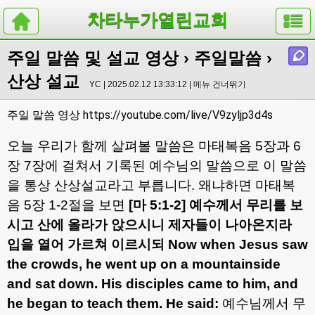
차타누가열린교회
주일 말씀 및 설교 영상
›
주일말씀
›
산상 설교
YC | 2025.02.12 13:33:12 |
메뉴 건너뛰기
https://youtube.com/live/V9zyljp3d4s
주일 말씀 영상
오늘 우리가 함께 살펴볼 말씀은 마태복음
5
장과
6
장
7
장에 걸쳐서 기록된 예수님의 말씀으로 이 말씀
을 통상 산상설교라고 부릅니다
.
왜냐하면 마태복
음
5
장
1-2
절을 보면
[
마
5:1-2]
예수께서 무리를 보
시고 산에 올라가 앉으시니 제자들이 나아온지라
입을 열어 가르쳐 이르시되
Now when Jesus saw
the crowds, he went up on a mountainside
and sat down. His disciples came to him, and
he began to teach them. He said:
예수님께서 무