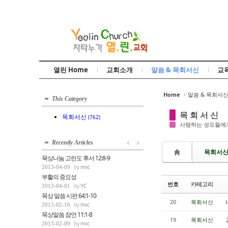
Sketchbook5, 스케치북5
열린 Home
교회소개
말씀 & 목회서신
교
Sketchbook5, 스케치북5
Home
말씀 & 목회서
This Category
목 회 서 신
목회서신
(762)
사랑하는 성도들에게
Recently Articles
목회서
묵상나눔 고린도 후서 12:8-9
mic
2013-04-09
부활의 중요성
번호
카테고리
YC
2013-04-01
묵상 말씀 시편 64:1-10
20
목회서신
mic
2013-02-16
묵상말씀 잠언 11:1-8
19
목회서신
mic
2013-02-09