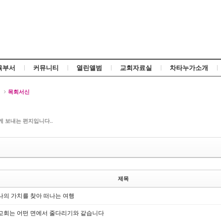
Skip to content
육부서
커뮤니티
열린앨범
교회자료실
차타누가소개
신
목회서신
 보내는 편지입니다..
신
제목
나의 가치를 찾아 떠나는 여행
교회는 어떤 면에서 줄다리기와 같습니다