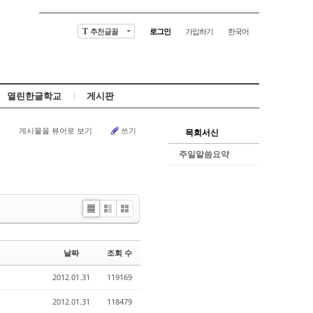
추천글꼴
로그인
가입하기
한국어
T
열린한글학교
게시판
게시물을 뷰어로 보기
쓰기
목회서신
주일말씀요약
Li
Zi
G
st
n
al
e
le
날짜
조회 수
r
y
2012.01.31
119169
2012.01.31
118479