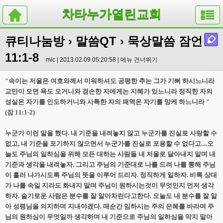
차타누가열린교회
큐티나눔방
›
말씀QT
› 묵상말씀 잠언
11:1-8
mic | 2013.02.09 05:20:58 |
메뉴 건너뛰기
" 속이는 저울은 여호와께서 미워하셔도 공평한 추는 그가 기뻐 하시느니라
교만이 오면 욕도 오거니와 겸손한 자에게는 지혜가 있느니라 정직한 자의
성실은 자기를 인도하거니와 사특한 자의 패역은 자기를 망케 하느니라 "
(잠 11:1-2)
누군가 이런 말을 했다. 내 기준을 내려놓지 않고 누군가를 진실로 사랑할 수
없고, 내 기준을 포기하지 않으면서 누군가를 진실로 포용할 수 없다고....오
늘도 주님의 일하심을 위해 모든 대하는 사람들 내 저울로 달아내지 말며 내
기준과 생각을 내려놓자. 그리고 주님의 기준대로 나를 드려 나를 통해 주님
이 흘러 나가시도록 주님의 뜻을 이루어 드리자. 정직하게 일하자. 비록 상대
가 나를 속일 지라도 화내지 말며 주님이 원하시는것이 무엇인지 먼저 생각
하자. 슬기로운 사람은 분수를 잘 알아차린다고한다. 오늘도 내 분수를 잘 알
아 성령님을 의지하며 지내야겠다. 매순간 임하시는 주의 은혜를 바라며 주
님의 원하심이 무엇일까 생각하며 내 기준으로 주님의 일하심을 막지 말아