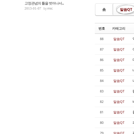
고정관념의 틀을 벗어나서...
mic
2013-01-07
말씀QT
번호
카테고리
88
말씀QT
87
말씀QT
86
말씀QT
85
말씀QT
84
말씀QT
83
말씀QT
82
말씀QT
81
말씀QT
80
말씀QT
79
말씀QT