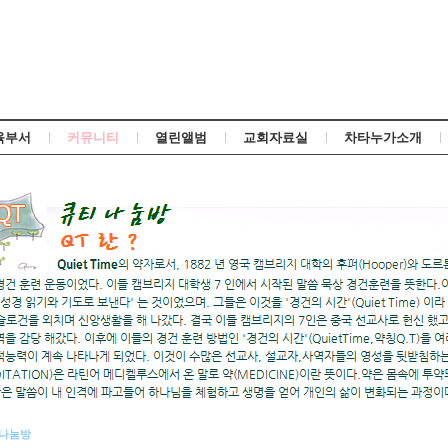
Skip to content
육부서
커뮤니티
열린앨범
교회자료실
차타누가소개
 나눔방