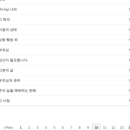
하나님 나라
그 해석
마음의 상태
성령 훼방 죄
부르심
당신이 필요합니다.
그분의 삶
부르심과 권위
주의 길을 예배하는 한해
그 사랑
Prev
1
2
3
4
5
6
7
8
9
10
11
12
13
1