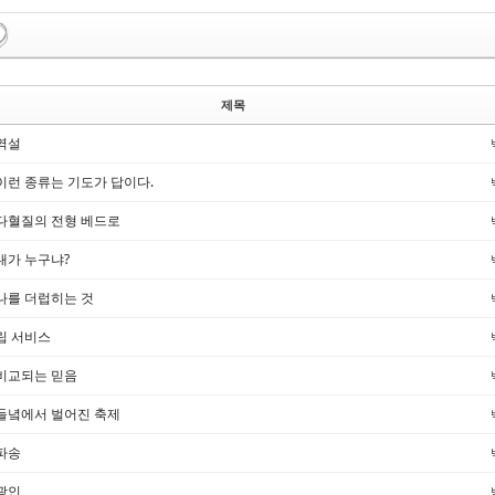
제목
역설
이런 종류는 기도가 답이다.
다혈질의 전형 베드로
내가 누구냐?
나를 더럽히는 것
립 서비스
비교되는 믿음
들녘에서 벌어진 축제
파송
광인