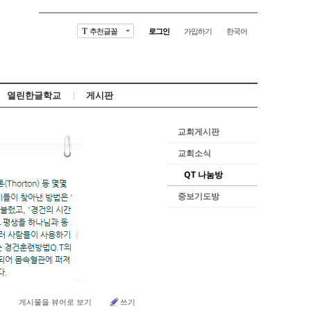
추천글꼴
로그인
가입하기
한국어
T
열린한글학교
게시판
교회게시판
교회소식
QT 나눔방
중보기도방
게시물을 뷰어로 보기
쓰기