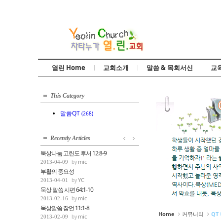
Sketchbook5, 스케치북5
열린 Home
교회소개
말씀 & 목회서신
교
Sketchbook5, 스케치북5
This Category
말씀QT
(268)
Recently Articles
묵상나눔 고린도 후서 12:8-9
mic
2013-04-09
부활의 중요성
YC
2013-04-01
묵상 말씀 시편 64:1-10
mic
2013-02-16
묵상말씀 잠언 11:1-8
Home
커뮤니티
QT
mic
2013-02-09