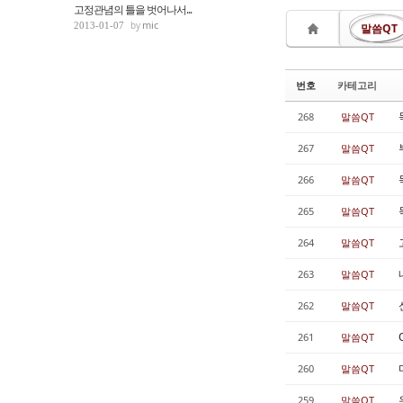
고정관념의 틀을 벗어나서...
mic
2013-01-07
말씀QT
번호
카테고리
268
말씀QT
267
말씀QT
266
말씀QT
265
말씀QT
264
말씀QT
263
말씀QT
262
말씀QT
261
말씀QT
260
말씀QT
259
말씀QT