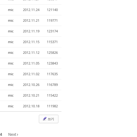
mic
2012.11.24
121140
mic
2012.11.21
119771
mic
2012.11.19
123174
mic
2012.11.15
115371
mic
2012.11.12
125826
mic
2012.11.05
123843
mic
2012.11.02
117635
mic
2012.10.26
116789
mic
2012.10.21
115422
mic
2012.10.18
111982
쓰기
4
Next