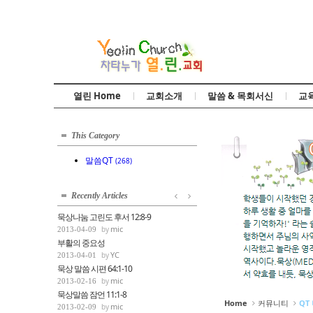
Sketchbook5, 스케치북5
열린 Home
교회소개
말씀 & 목회서신
교
Sketchbook5, 스케치북5
This Category
말씀QT
(268)
Recently Articles
묵상나눔 고린도 후서 12:8-9
mic
2013-04-09
부활의 중요성
YC
2013-04-01
묵상 말씀 시편 64:1-10
mic
2013-02-16
묵상말씀 잠언 11:1-8
Home
커뮤니티
QT
mic
2013-02-09