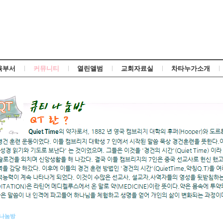
Skip to content
육부서
커뮤니티
열린앨범
교회자료실
차타누가소개
 나눔방