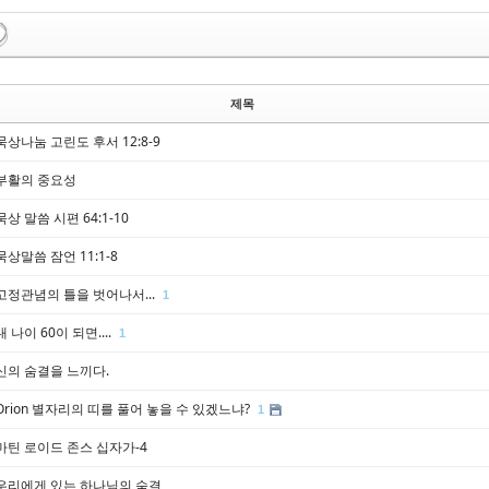
제목
묵상나눔 고린도 후서 12:8-9
부활의 중요성
묵상 말씀 시편 64:1-10
묵상말씀 잠언 11:1-8
고정관념의 틀을 벗어나서...
1
내 나이 60이 되면....
1
신의 숨결을 느끼다.
Orion 별자리의 띠를 풀어 놓을 수 있겠느냐?
1
마틴 로이드 존스 십자가-4
우리에게 있는 하나님의 숨결