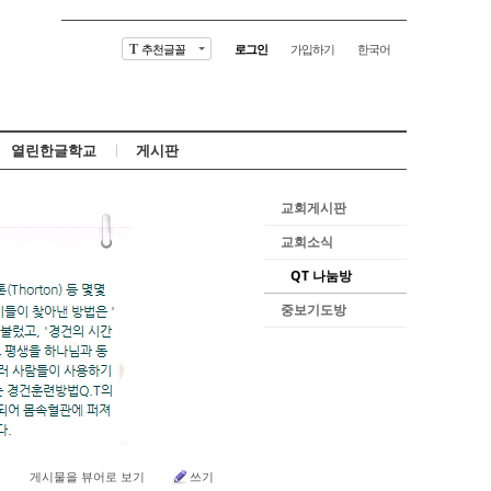
추천글꼴
로그인
가입하기
한국어
T
열린한글학교
게시판
교회게시판
교회소식
QT 나눔방
중보기도방
게시물을 뷰어로 보기
쓰기