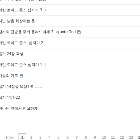
마틴 로이드 존스 십자가-3
1
지난 날을 회상하는 욥
감사와 찬송을 주께 올려드리세-Sing unto God
마틴 로이드 존스 -십자가 2
욥기 24장 묵상
마틴 로이드 존스-십자가 1
2
가을의 기도
욥기 14장을 묵상하며........
욥기 11:1-22
하나님 앞에서 진실하게
Prev
1
2
3
4
5
6
7
8
9
10
11
12
13
1