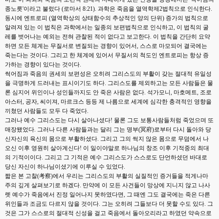
종노릇'이라고 불렀다 (로마서 8:21). 과학은 죽음을 열역학제2법칙으로 인식한다.
동시에 엔트로피 (열역학상의 상태함수의 추상적인 양의 단위) 증가의 법칙으로
알려져 있는 이 법칙은 과학에서는 일종의 보편법칙으로 인식하고, 이 법칙의 굴
레를 벗어나는 예외는 전혀 관찰된 적이 없다고 보고한다. 이 법칙을 간단히 요약
하면 모든 체계는 무질서로 변질되는 경향이 있어서, 스스로 마모되어 결국에는
죽는다는 것이다. 그리고 한 체계에 있어서 무질서의 척도인 엔트로피는 항상 증
가하는 경향이 있다는 것이다.
썩어짐과 죽음의 권세의 보편성은 오히려 그리스도의 부활이 갖는 절대적 유일성
을 극명하게 드러내는 표시이기도 하다. 그리스도를 제외하고는 모든 사람들은 물
론 심지어 위인이나 성인들까지도 안 죽은 사람은 없다. 석가모니, 마호메트, 조로
아스터, 공자, 씨이져, 마르크스 등등 제 나름으로 세계에 심각한 충격적인 영향을
끼쳤던 사람들도 모두 다 죽었다.
그러나 예수 그리스도는 다시 살아나셨다! 물론 그도 보통사람들처럼 죽었으며 또
매장됐었다. 그러나 다른 사람들과는 달리 그는 명부(冥府)로부터 다시 돌아와 당
신자신의 육신의 몸으로 부활하셨다. 그리고 그의 썩지 않은 몸으로 무덤에서 나
오신 이후 영원히 살아계신다! 이 일이야말로 하나님의 창조 이후 기적중의 최대
의 기적이이다. 그리고 그 기적은 예수 그리스도가 스스로도 단언하셨던 바대로
당신 자신이 하나님이셨기에 이루실 수 있었다.
짧은 본 고찰(考察)에서 우리는 그리스도의 부활의 실질적인 증거들을 적게나마
주의 깊게 살펴보기로 하겠다. 만약에 이 모든 사건들이 망상에 지니지 않고 나사
렛 예수가 죽음에서 진정 일어나지 못하였다면, 그 때엔 그도 결국에는 죽은 다른
위인들과 조금도 다르지 않을 것이다. 그는 오히려 그들보다 더 못할 수도 있다. 그
것은 그가 스스로의 절대적 신성을 걸고 죽음에서 돌아오리라고 하였던 약속으로