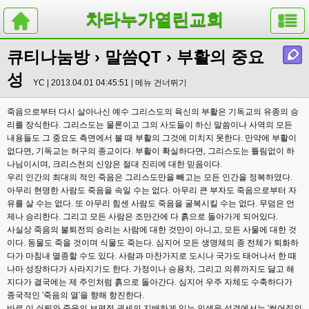
차타누가열린교회
큐티나눔방
›
말씀QT
› 부활의 중요
성
YC | 2013.04.01 04:45:51 |
메뉴 건너뛰기
죽음으로부터 다시 살아나신 예수 그리스도의 육신의 부활은 기독교의 유종의 승
리를 장식한다. 그리스도는 물론이고 그의 사도들이 하신 말씀이나 사역의 모든
내용들도 그 중요도 측면에서 볼 때 부활의 그것에 미치지 못한다. 만약에 부활이
없다면, 기독교는 허구의 종교이다. 부활이 확실하다면, 그리스도는 틀림없이 하
나님이시며, 크리스천의 신앙은 절대 진리에 대한 믿음이다.
우리 인간의 최대의 적인 죽음은 그리스도만을 빼고는 모든 인간을 정복하였다.
아무리 현명한 사람도 죽음을 속일 수는 없다. 아무리 큰 부자도 죽음으로부터 자
유를 살 수는 없다. 또 아무리 힘센 사람도 죽음을 굴복시킬 수는 없다. 무덤은 언
제나 승리한다. 그리고 모든 사람은 조만간에 다 흙으로 돌아가게 되어있다.
사실상 죽음의 불퇴전의 승리는 사람에 대한 것만이 아니고, 모든 사물에 대한 것
이다. 동물도 죽을 것이며 식물도 죽는다. 심지어 모든 생명체의 종 전체가 퇴화하
다가 마침내 멸종할 수도 있다. 사람과 마찬가지로 도시나 국가도 태어나서 한 때
나마 성장하다가 사라지기도 한다. 가정이나 승용차, 그리고 의류까지도 닳고 해
지다가 결국에는 제 주인처럼 흙으로 돌아간다. 심지어 우주 자체도 수축하다가
종국적인 '죽음의 열'을 향해 항진한다.
바로 이 쇠퇴와 죽음의 보편적 권세의 지배하게 있는 인생을 성경에서는 '썩어짐의