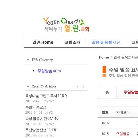
Sketchbook5, 스케치북5
열린 Home
교회소개
말씀 & 목회서신
교
Sketchbook5, 스케치북5
Home
말씀 & 목회서
This Category
주일 말씀 요
주일말씀
(819)
주일 말씀 컬럼 안
Recently Articles
주일말
묵상나눔 고린도 후서 12:8-9
mic
2013-04-09
부활의 중요성
번호
카테고리
YC
2013-04-01
묵상 말씀 시편 64:1-10
1016
mic
2013-02-16
묵상말씀 잠언 11:1-8
1015
주일말씀
mic
2013-02-09