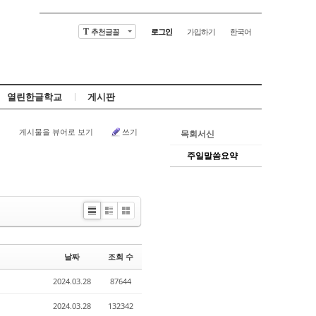
추천글꼴
로그인
가입하기
한국어
T
열린한글학교
게시판
게시물을 뷰어로 보기
쓰기
목회서신
주일말씀요약
Li
Zi
G
st
n
al
e
le
날짜
조회 수
r
y
2024.03.28
87644
2024.03.28
132342