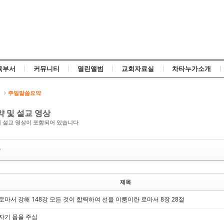
Skip to content
육부서
커뮤니티
열린앨범
교회자료실
차타누가소개
신
주일말씀요약
약 및 설교 영상
에 설교 영상이 포함되어 있습니다
씀
제목
로마서 강해 148강 모든 것이 합력하여 선을 이룸이란 로마서 8장 28절
자기 몸을 주심